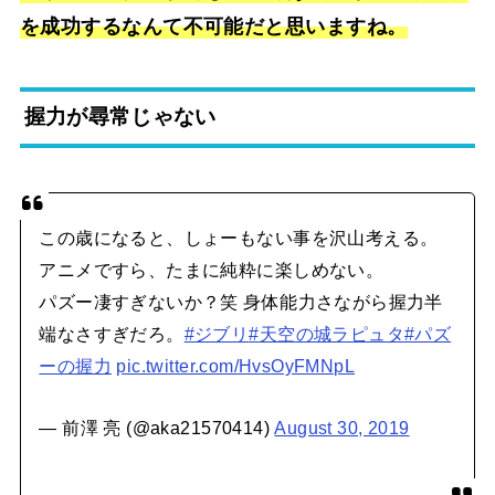
を成功するなんて不可能だと思いますね。
握力が尋常じゃない
この歳になると、しょーもない事を沢山考える。
アニメですら、たまに純粋に楽しめない。
パズー凄すぎないか？笑 身体能力さながら握力半
端なさすぎだろ。
#ジブリ
#天空の城ラピュタ
#パズ
ーの握力
pic.twitter.com/HvsOyFMNpL
— 前澤 亮 (@aka21570414)
August 30, 2019