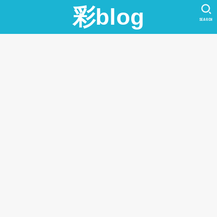
彩blog
SEARCH