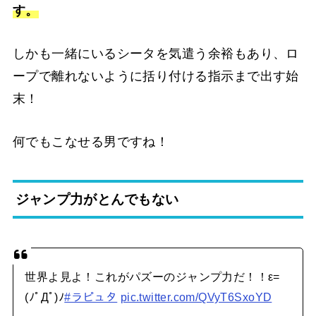
す。
しかも一緒にいるシータを気遣う余裕もあり、ロ
ープで離れないように括り付ける指示まで出す始
末！
何でもこなせる男ですね！
ジャンプ力がとんでもない
世界よ見よ！これがパズーのジャンプ力だ！！ε=
(ﾉﾟДﾟ)ﾉ
#ラピュタ
pic.twitter.com/QVyT6SxoYD