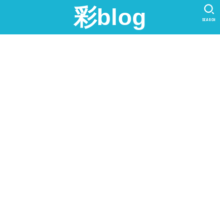
彩blog
SEARCH