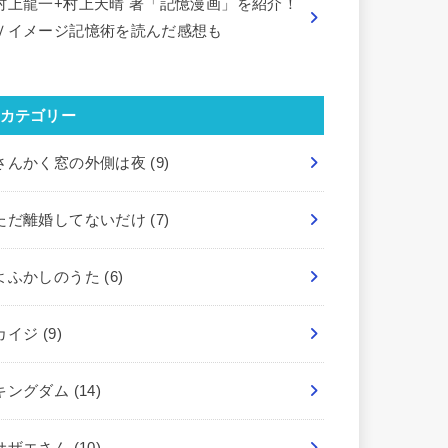
村上龍一+村上天晴 著「記憶漫画」を紹介！
Ｖイメージ記憶術を読んだ感想も
カテゴリー
さんかく窓の外側は夜
(9)
ただ離婚してないだけ
(7)
よふかしのうた
(6)
カイジ
(9)
キングダム
(14)
サザエさん
(10)