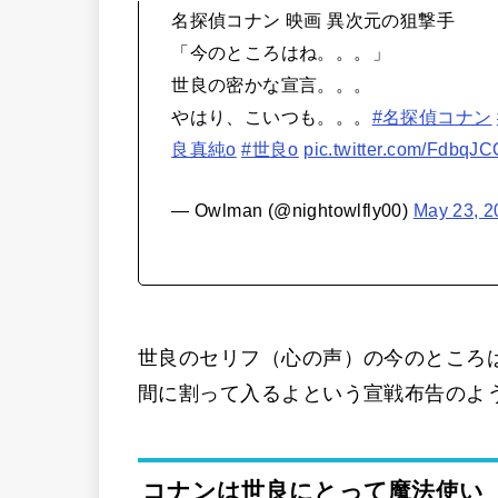
名探偵コナン 映画 異次元の狙撃手
「今のところはね。。。」
世良の密かな宣言。。。
やはり、こいつも。。。
#名探偵コナン
良真純o
#世良o
pic.twitter.com/FdbqJ
— Owlman (@nightowlfly00)
May 23, 2
世良のセリフ（心の声）の今のところ
間に割って入るよという宣戦布告のよ
コナンは世良にとって魔法使い