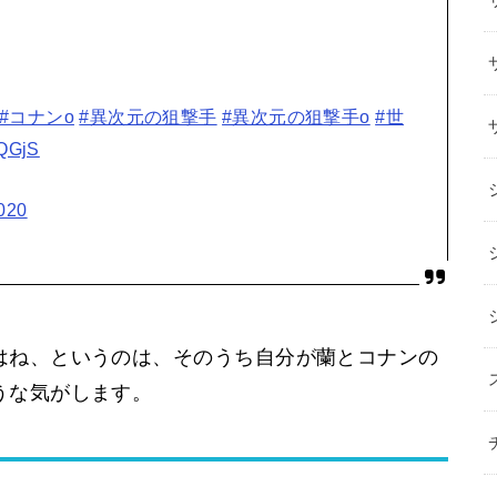
#コナンo
#異次元の狙撃手
#異次元の狙撃手o
#世
CQGjS
020
はね、というのは、そのうち自分が蘭とコナンの
うな気がします。