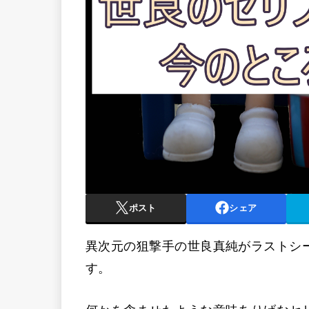
ポスト
シェア
異次元の狙撃手の世良真純がラストシ
す。