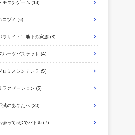
トモダチゲーム
(13)
ハコヅメ
(6)
パラサイト半地下の家族
(8)
フルーツバスケット
(4)
プロミスシンデレラ
(5)
リラクゼーション
(5)
不滅のあなたへ
(20)
出会って5秒でバトル
(7)