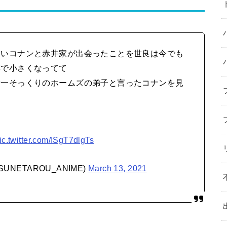
幼いコナンと赤井家が出会ったことを世良は今でも
薬で小さくなってて
新一そっくりのホームズの弟子と言ったコナンを見
ic.twitter.com/ISgT7dlgTs
UNETAROU_ANIME)
March 13, 2021