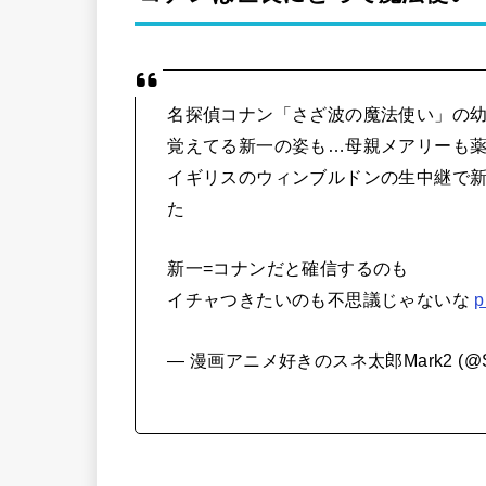
名探偵コナン「さざ波の魔法使い」の
覚えてる新一の姿も…母親メアリーも
イギリスのウィンブルドンの生中継で
た
新一=コナンだと確信するのも
イチャつきたいのも不思議じゃないな
p
— 漫画アニメ好きのスネ太郎Mark2 (@S