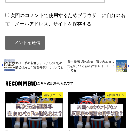
次回のコメントで使用するためブラウザーに自分の名
前、メールアドレス、サイトを保存する。
青井青(著)君の余命、買い占めまし
逃げ上手の若君しょうかん(瘴奸)の
たを紹介！小説の評価や口コミにつ
最後は死亡？実在モデルについても
いても
RECOMMEND
名探偵コナン
名探偵コナン