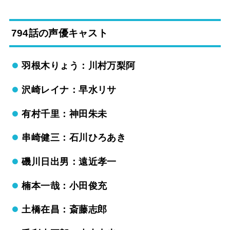
794話の声優キャスト
羽根木りょう：川村万梨阿
沢崎レイナ：早水リサ
有村千里：神田朱未
串崎健三：石川ひろあき
磯川日出男：遠近孝一
楠本一哉：小田俊充
土橋在昌：斎藤志郎