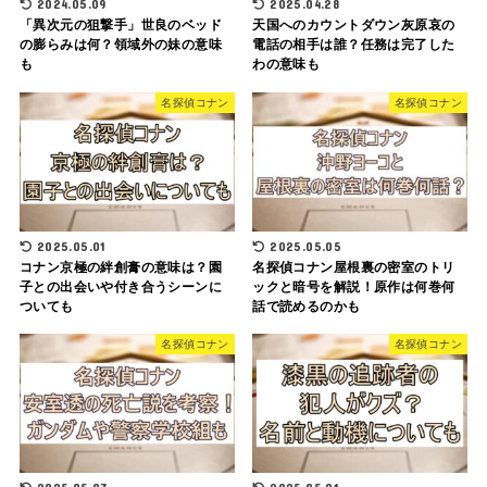
2024.05.09
2025.04.28
「異次元の狙撃手」世良のベッド
天国へのカウントダウン灰原哀の
の膨らみは何？領域外の妹の意味
電話の相手は誰？任務は完了した
も
わの意味も
名探偵コナン
名探偵コナン
2025.05.01
2025.05.05
コナン京極の絆創膏の意味は？園
名探偵コナン屋根裏の密室のトリ
子との出会いや付き合うシーンに
ックと暗号を解説！原作は何巻何
ついても
話で読めるのかも
名探偵コナン
名探偵コナン