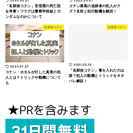
2025.05.07
2025.05.01
「名探偵コナン」安室透の死亡説
コナン漆黒の追跡者の犯人がク
を考察！フラグは警察学校組とガ
ズ？名前と犯行動機を解説！
ンダムなのかについて
名探偵コナン
名探偵コナン
2021.05.15
2024.07.07
「名探偵コナン」毒を入れたのは
コナン・ホタルが灯した真実の犯
誰？犯人の動機とトリックをネタ
人とは？トリックや動機について
バレ解説！
も