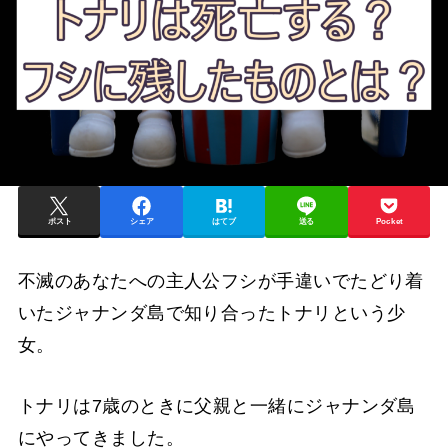
ポスト
シェア
はてブ
送る
Pocket
不滅のあなたへの主人公フシが手違いでたどり着
いたジャナンダ島で知り合ったトナリという少
女。
トナリは7歳のときに父親と一緒にジャナンダ島
にやってきました。