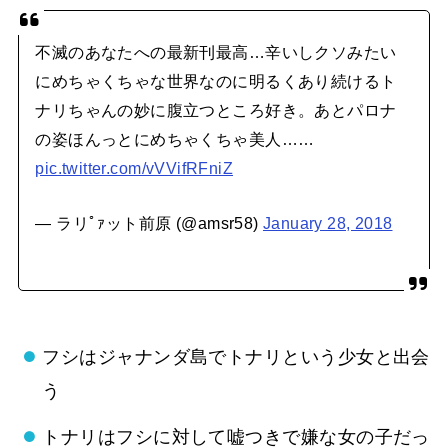
不滅のあなたへの最新刊最高…辛いしクソみたい
にめちゃくちゃな世界なのに明るくあり続けるト
ナリちゃんの妙に腹立つところ好き。あとパロナ
の姿ほんっとにめちゃくちゃ美人……
pic.twitter.com/vVVifRFniZ
— ラリﾟｧット前原 (@amsr58)
January 28, 2018
フシはジャナンダ島でトナリという少女と出会
う
トナリはフシに対して嘘つきで嫌な女の子だっ