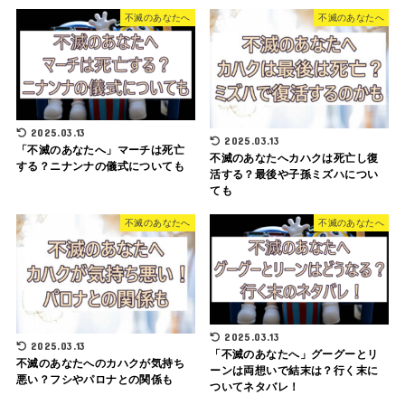
不滅のあなたへ
不滅のあなたへ
2025.03.13
2025.03.13
「不滅のあなたへ」マーチは死亡
不滅のあなたへカハクは死亡し復
する？ニナンナの儀式についても
活する？最後や子孫ミズハについ
ても
不滅のあなたへ
不滅のあなたへ
2025.03.13
2025.03.13
「不滅のあなたへ」グーグーとリ
不滅のあなたへのカハクが気持ち
ーンは両想いで結末は？行く末に
悪い？フシやパロナとの関係も
ついてネタバレ！