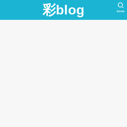
彩blog
SEARCH