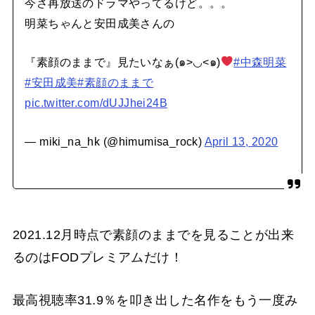
今さ再放送のドラマやってるけど。。。
明菜ちゃんと安田成美さんの
『素顔のままで』見たいなぁ(๑>◡<๑)
#中森明菜
#安田成美
#素顔のままで
pic.twitter.com/dUJJhei24B
— miki_na_hk (@himumisa_rock)
April 13, 2020
2021.12月時点で素顔のままでを見ることが出来
るのはFODプレミアムだけ！
最高視聴率31.9％を叩き出した名作をもう一度み