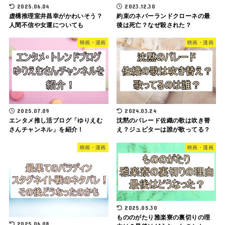
2025.06.04
2023.12.30
虚構推理室井昌幸がかわいそう？
約束のネバーランドクローネの最
人間不信や女運についても
後は死亡？なぜ殺された？
映画・漫画
映画・漫画
2025.07.09
2024.03.24
エンタメ推し活ブログ「ゆりえむ
沈黙のパレード佐織の歌は吹き替
さんチャンネル」を紹介！
え？ジュピターは誰が歌ってる？
映画・漫画
映画・漫画
2025.05.30
もののがたり雅楽寮の裏切りの理
2025.06.08