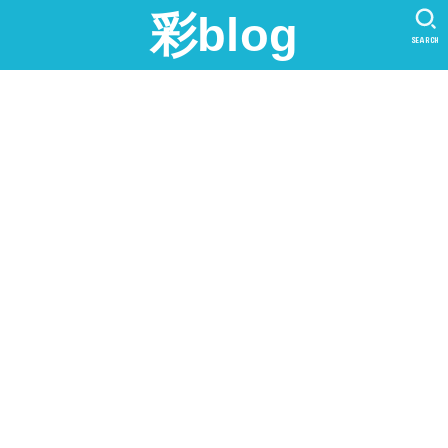
彩blog
SEARCH