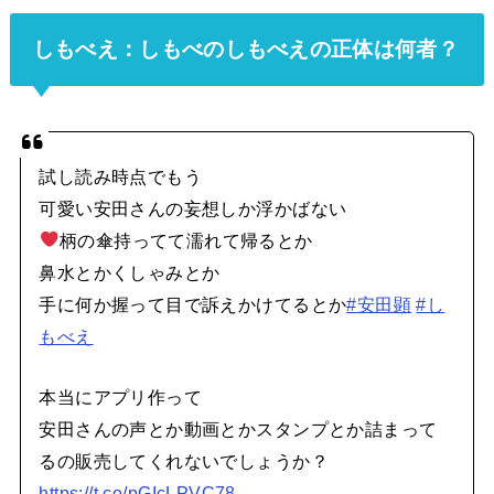
しもべえ：しもべのしもべえの正体は何者？
試し読み時点でもう
可愛い安田さんの妄想しか浮かばない
柄の傘持ってて濡れて帰るとか
鼻水とかくしゃみとか
手に何か握って目で訴えかけてるとか
#安田顕
#し
もべえ
本当にアプリ作って
安田さんの声とか動画とかスタンプとか詰まって
るの販売してくれないでしょうか？
https://t.co/pGIcLPVC78