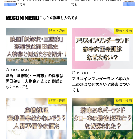
いても
ても
RECOMMEND
映画・漫画
映画・漫画
2020.12.31
2024.10.01
映画「新解釈・三國志」の孫権は
アリスインワンダーランド赤の女
岡田健史！人物像と支えた側近た
王の頭はなぜ大きい？過去につい
ちについても
ても
映画・漫画
映画・漫画