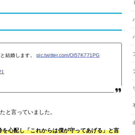
んと結婚します。
pic.twitter.com/Ol57K771PG
21
れたと言っていました。
鈴を心配し「これからは僕が守ってあげる」と言