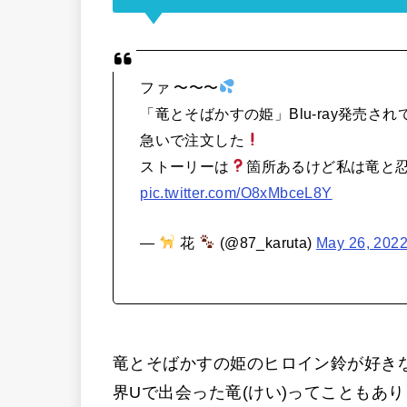
ファ 〜〜〜
「竜とそばかすの姫」Blu-ray発売され
急いで注文した
ストーリーは
箇所あるけど私は竜と
pic.twitter.com/O8xMbceL8Y
—
花
(@87_karuta)
May 26, 202
竜とそばかすの姫のヒロイン鈴が好き
界Uで出会った竜(けい)ってこともあ