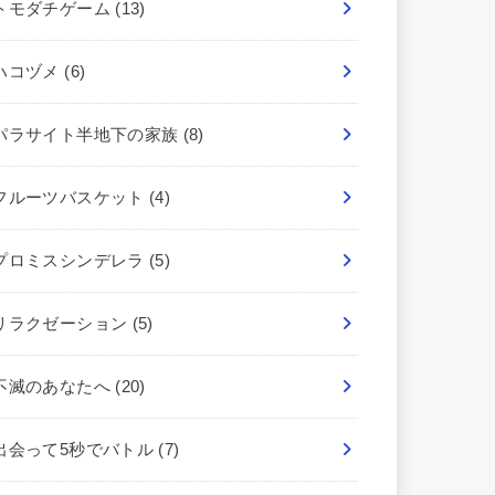
トモダチゲーム
(13)
ハコヅメ
(6)
パラサイト半地下の家族
(8)
フルーツバスケット
(4)
プロミスシンデレラ
(5)
リラクゼーション
(5)
不滅のあなたへ
(20)
出会って5秒でバトル
(7)