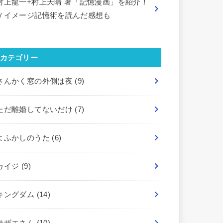
村上龍一+村上天晴 著「記憶漫画」を紹介！
Ｖイメージ記憶術を読んだ感想も
カテゴリー
さんかく窓の外側は夜
(9)
ただ離婚してないだけ
(7)
よふかしのうた
(6)
カイジ
(9)
キングダム
(14)
サザエさん
(10)