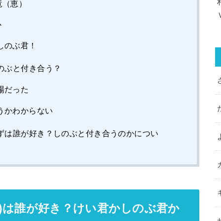
竜（恵）
か
しのぶ君！
のぶと付き合う？
場だった
うかわからない
ずは誰が好き？しのぶと付き合うのかについ
)は誰が好き？けい君かしのぶ君か