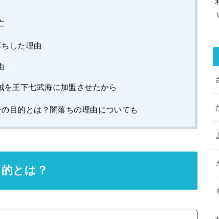
亡
落ちした理由
由
賊を王下七武海に加盟させたから
ーの目的とは？闇落ちの理由についても
目的とは？