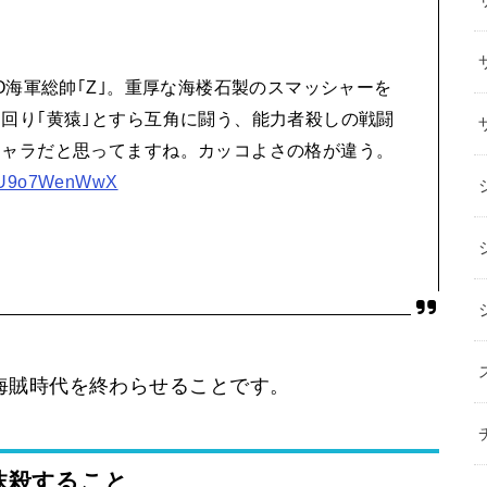
O海軍総帥｢Z｣。重厚な海楼石製のスマッシャーを
回り｢黄猿｣とすら互角に闘う、能力者殺しの戦闘
キャラだと思ってますね。カッコよさの格が違う。
om/U9o7WenWwX
海賊時代を終わらせることです。
抹殺すること