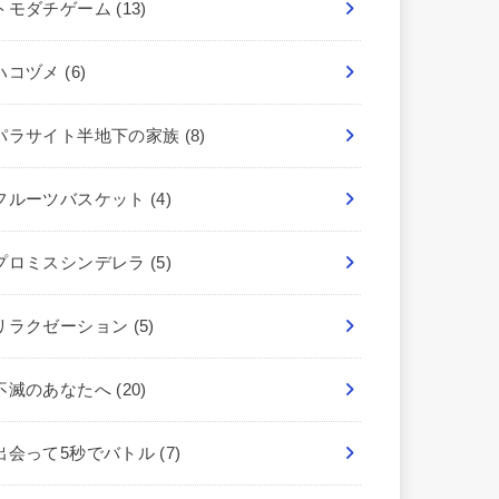
トモダチゲーム
(13)
ハコヅメ
(6)
パラサイト半地下の家族
(8)
フルーツバスケット
(4)
プロミスシンデレラ
(5)
リラクゼーション
(5)
不滅のあなたへ
(20)
出会って5秒でバトル
(7)