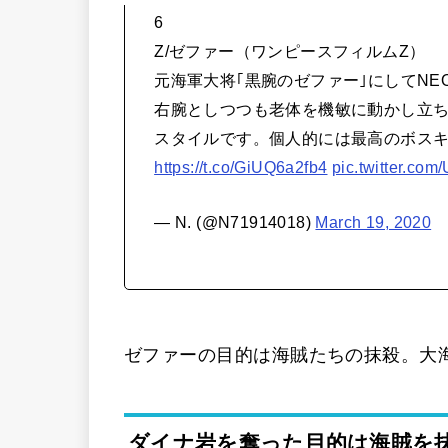
6
Z/ゼファー（ワンピースフィルムZ）
元海軍大将｢黒腕のゼファー｣にしてNE
右腕としつつも老体を機敏に動かし立ち
スタイルです。個人的には最高のボス
https://t.co/GiUQ6a2fb4
pic.twitter.c
— N. (@N71914018)
March 19, 2020
ゼファーの目的は海賊たちの抹殺。大
ダイナ岩を奪った目的は海賊を