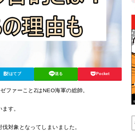
はてブ
送る
Pocket
ゼファーことZはNEO海軍の総帥。
います。
討伐対象となってしまいました。