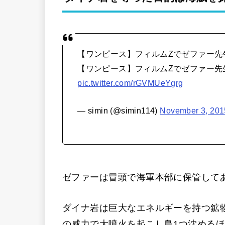
【ワンピース】フィルムZでゼファー先
【ワンピース】フィルムZでゼファー先
pic.twitter.com/rGVMUeYgrg
— simin (@simin114)
November 3, 201
ゼファーは冒頭で海軍本部に保管して
ダイナ岩は巨大なエネルギーを持つ鉱
の威力で大噴火を起こし島1つ沈める