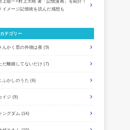
村上龍一+村上天晴 著「記憶漫画」を紹介！
Ｖイメージ記憶術を読んだ感想も
カテゴリー
さんかく窓の外側は夜
(9)
ただ離婚してないだけ
(7)
よふかしのうた
(6)
カイジ
(9)
キングダム
(14)
サザエさん
(10)