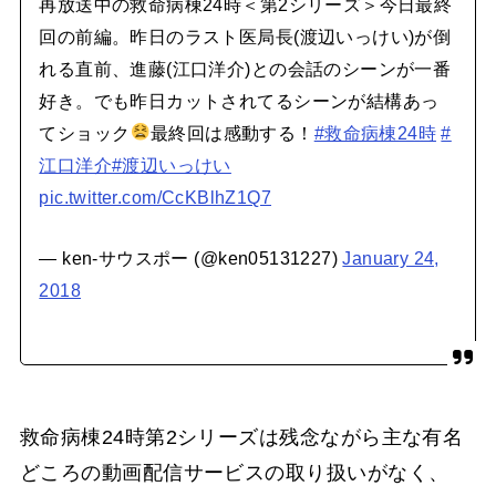
再放送中の救命病棟24時＜第2シリーズ＞今日最終
回の前編。昨日のラスト医局長(渡辺いっけい)が倒
れる直前、進藤(江口洋介)との会話のシーンが一番
好き。でも昨日カットされてるシーンが結構あっ
てショック
最終回は感動する！
#救命病棟24時
#
江口洋介
#渡辺いっけい
pic.twitter.com/CcKBlhZ1Q7
— ken-サウスポー (@ken05131227)
January 24,
2018
救命病棟24時第2シリーズは残念ながら主な有名
どころの動画配信サービスの取り扱いがなく、