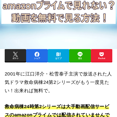
ポスト
シェア
はてブ
送る
Pocket
2001年に江口洋介・松雪泰子主演で放送された人
気ドラマ救命病棟24第2シリーズがもう一度見た
い！出来れば無料で。
救命病棟24時第2シリーズは大手動画配信サービ
スのamazonプライムでは配信されていませんで