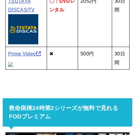
TSUTAYA
〇：DVDレ
2052円
30日
DISCAS/TV
ンタル
間
Prime Video
✖
500円
30日
間
救命病棟24時第2シリーズが無料で見れる
FODプレミアム