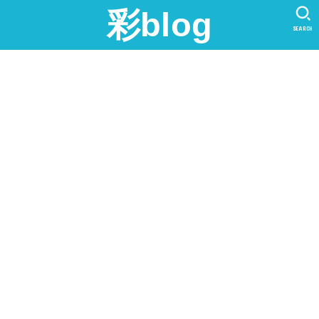
彩blog
SEARCH