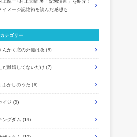
村上龍一+村上天晴 著「記憶漫画」を紹介！
Ｖイメージ記憶術を読んだ感想も
カテゴリー
さんかく窓の外側は夜
(9)
ただ離婚してないだけ
(7)
よふかしのうた
(6)
カイジ
(9)
キングダム
(14)
サザエさん
(10)