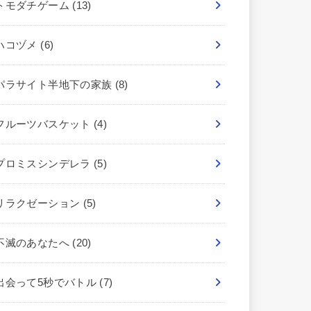
トモダチゲーム
(13)
ハコヅメ
(6)
パラサイト半地下の家族
(8)
フルーツバスケット
(4)
プロミスシンデレラ
(5)
リラクゼーション
(5)
不滅のあなたへ
(20)
出会って5秒でバトル
(7)