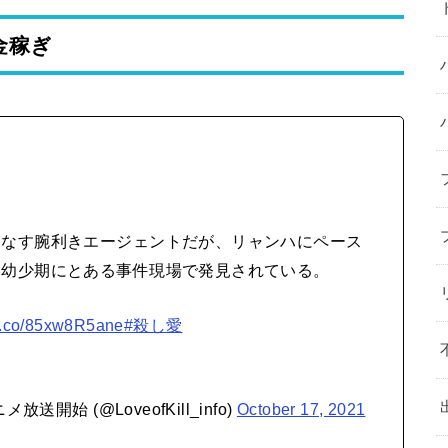
金稼ぎ
こなす腕利きエージェントだが、リャンハにペース
、幼少期にとある事件現場で発見されている。
/t.co/85xw8R5ane
#殺し愛
開始 (@LoveofKill_info)
October 17, 2021