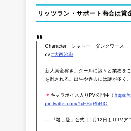
リッツラン・サポート商会は賞
Character：シャトー・ダンクワース
cv
#大西沙織
新人賞金稼ぎ。クールに淡々と業務を
を乱される。出生や過去には謎が多く
キャラボイス入りPV公開中！
https:/
pic.twitter.com/YxEBqRbRtO
— 『殺し愛』公式｜1月12日よりTVアニメ放送