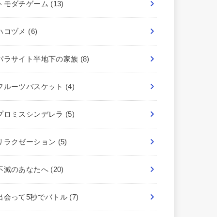
トモダチゲーム
(13)
ハコヅメ
(6)
パラサイト半地下の家族
(8)
フルーツバスケット
(4)
プロミスシンデレラ
(5)
リラクゼーション
(5)
不滅のあなたへ
(20)
出会って5秒でバトル
(7)