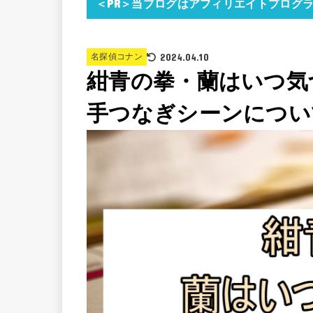
＜PR＞当ブログはアフィリエイトプログ
2024.04.10
名探偵コナン
紺青の拳・蘭はいつ気
手つなぎシーンについ