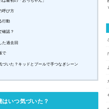
のは最初の「おっちゃん」
の呼び方
る行動
で確認？
した過去回
版で
気づいた？キッドとプールで手つなぎシーン
蘭はいつ気づいた？