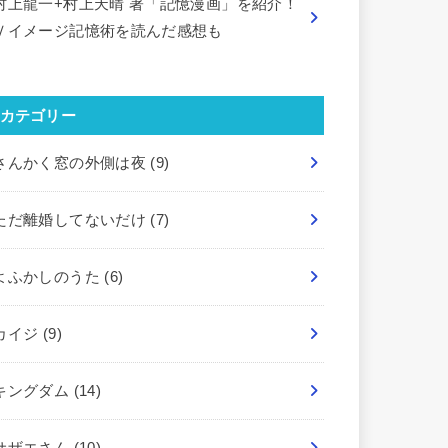
村上龍一+村上天晴 著「記憶漫画」を紹介！
Ｖイメージ記憶術を読んだ感想も
カテゴリー
さんかく窓の外側は夜
(9)
ただ離婚してないだけ
(7)
よふかしのうた
(6)
カイジ
(9)
キングダム
(14)
サザエさん
(10)