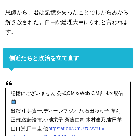
恩師から、君は記憶を失ったことでしがらみから
解き放された。自由な総理大臣になれと言われま
す。
側近たちと政治を立て直す
記憶にございません 公式CM＆Web CM 計4本配信
出演 中井貴一,ディーンフジオカ,石田ゆり子,草刈
正雄,佐藤浩市,小池栄子,斉藤由貴,木村佳乃,吉田羊,
山口崇,田中圭 他
https://t.co/OmUzOvvYuv