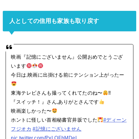
人としての信用も家族も取り戻す
映画『記憶にございません』公開おめでとうござ
います
今日は,映画に出掛ける前にテンション上がったー
東海テレビさんも撮ってくれてたのね〜
‼︎
『スイッチ！』さん,ありがとさんです
映画楽しかった〜
ホントに怪しい首相秘書官井坂でした
#ディーン
フジオカ
#記憶にございません
pic.twitter.com/PxLOFhMDeL