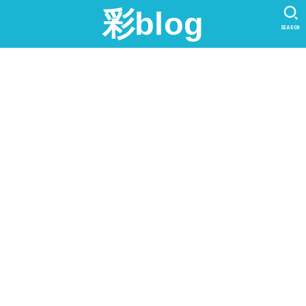
彩blog
SEARCH