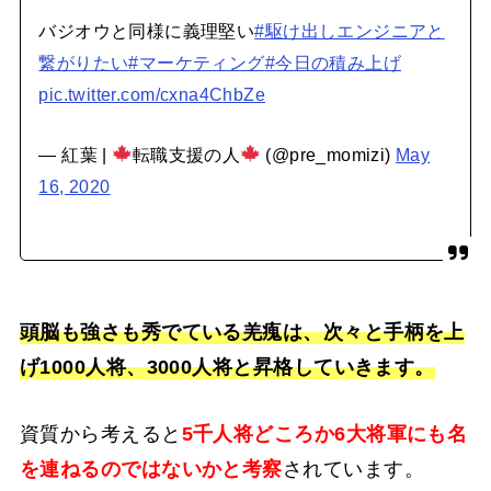
バジオウと同様に義理堅い
#駆け出しエンジニアと
繋がりたい
#マーケティング
#今日の積み上げ
pic.twitter.com/cxna4ChbZe
— 紅葉 |
転職支援の人
(@pre_momizi)
May
16, 2020
頭脳も強さも秀でている羌瘣は、次々と手柄を上
げ1000人将、3000人将と昇格していきます。
資質から考えると
5千人将どころか6大将軍にも名
を連ねるのではないかと考察
されています。