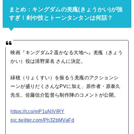
まとめ：キングダムの羌瘣(きょうかい)が強
すぎ！剣や技とトーンタンタンは何話？
映画『キングダム2 遥かなる大地へ』羌瘣（きょう
かい）役は清野菜名 さんに決定。
緑穂（りょくすい）を振るう羌瘣のアクションシ
ーンが盛りだくさんなPVに加え、原作者・原泰久
先生、佐藤信介監督ら制作陣のコメントが公開。
https://t.co/mP1uNIVIRY
pic.twitter.com/Ph32bMVaFd