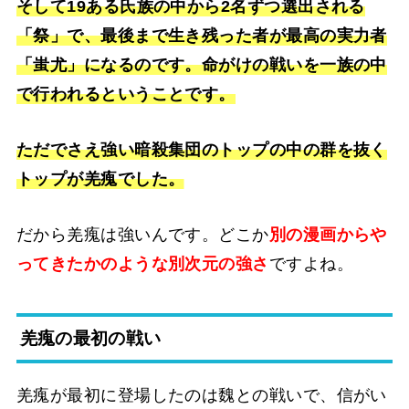
そして19ある氏族の中から2名ずつ選出される
「祭」で、最後まで生き残った者が最高の実力者
「蚩尤」になるのです。命がけの戦いを一族の中
で行われるということです。
ただでさえ強い暗殺集団のトップの中の群を抜く
トップが羌瘣でした。
だから羌瘣は強いんです。どこか
別の漫画からや
ってきたかのような別次元の強さ
ですよね。
羌瘣の最初の戦い
羌瘣が最初に登場したのは魏との戦いで、信がい