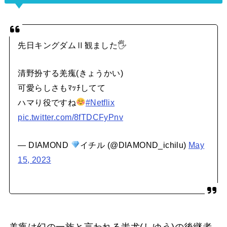
先日キングダムⅡ観ました🖐️
清野扮する羌瘣(きょうかい)
可愛らしさもﾏｯﾁしてて
ハマり役ですね
#Netflix
pic.twitter.com/8fTDCFyPnv
— DIAMOND
イチル (@DIAMOND_ichilu)
May
15, 2023