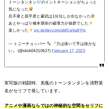
トーンタンタン
のイントネーションがちょっと
気になった
呂不韋と昌平君と蒙武は1分位しか出なかった
あとやっぱり橋本環奈の破壊力が抜群でした
楽しかった
pic.twitter.com/aMCwba9Ylp
— トニーチョッパー
『力は抜いて手は抜かな
い』 (@sksk04210627)
February 17, 2023
実写版の戦闘時、羌瘣のトーンタンタンを清野菜
名がセリフで発しています。
アニメや漫画ならではの神秘的な空間をセリフに