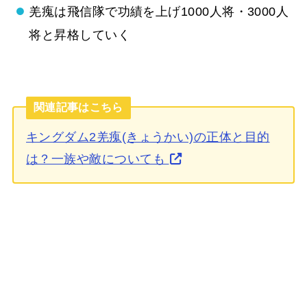
羌瘣は飛信隊で功績を上げ1000人将・3000人
将と昇格していく
関連記事はこちら
キングダム2羌瘣(きょうかい)の正体と目的
は？一族や敵についても