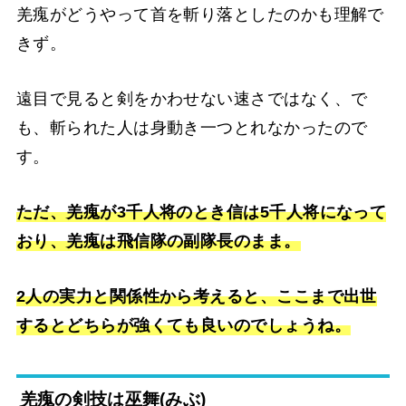
羌瘣がどうやって首を斬り落としたのかも理解で
きず。
遠目で見ると剣をかわせない速さではなく、で
も、斬られた人は身動き一つとれなかったので
す。
ただ、羌瘣が3千人将のとき信は5千人将になって
おり、羌瘣は飛信隊の副隊長のまま。
2人の実力と関係性から考えると、ここまで出世
するとどちらが強くても良いのでしょうね。
羌瘣の剣技は巫舞(みぶ)