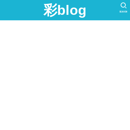
彩blog
SEARCH