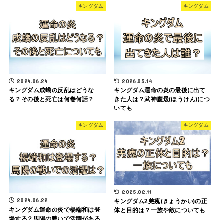
キングダム
キングダム
2024.06.24
2026.05.14
キングダム成蟜の反乱はどうな
キングダム運命の炎の最後に出て
る？その後と死亡は何巻何話？
きた人は？武神龐煖(ほうけん)につ
いても
キングダム
キングダム
2025.02.11
2024.06.22
キングダム2羌瘣(きょうかい)の正
キングダム運命の炎で楊端和は登
体と目的は？一族や敵についても
場する？馬陽の戦いで活躍がある