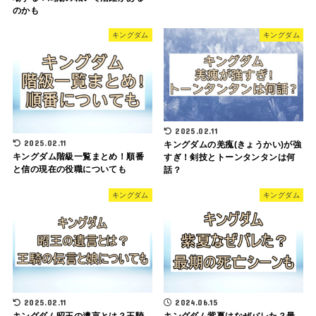
のかも
キングダム
キングダム
2025.02.11
2025.02.11
キングダムの羌瘣(きょうかい)が強
キングダム階級一覧まとめ！順番
すぎ！剣技とトーンタンタンは何
と信の現在の役職についても
話？
キングダム
キングダム
2025.02.11
2024.06.15