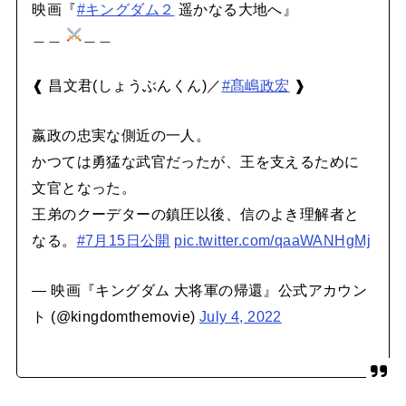
映画『
#キングダム２
遥かなる大地へ』
＿＿
＿＿
❰ 昌文君(しょうぶんくん)／
#髙嶋政宏
❱
嬴政の忠実な側近の一人。
かつては勇猛な武官だったが、王を支えるために
文官となった。
王弟のクーデターの鎮圧以後、信のよき理解者と
なる。
#7月15日公開
pic.twitter.com/qaaWANHgMj
— 映画『キングダム 大将軍の帰還』公式アカウン
ト (@kingdomthemovie)
July 4, 2022