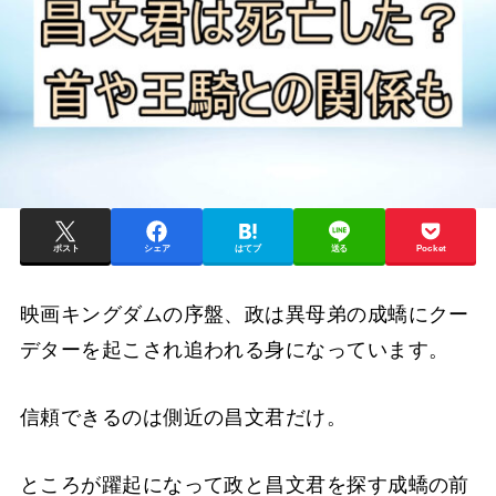
ポスト
シェア
はてブ
送る
Pocket
映画キングダムの序盤、政は異母弟の成蟜にクー
デターを起こされ追われる身になっています。
信頼できるのは側近の昌文君だけ。
ところが躍起になって政と昌文君を探す成蟜の前