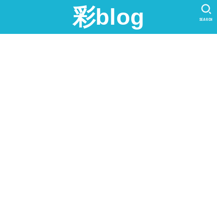
彩blog
SEARCH