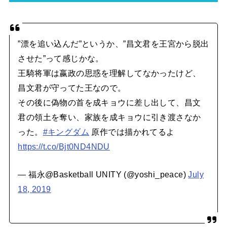
”漂を追い込んだ”というか、”昌文君を王宮から脱出
させた”って感じかな。
王騎将軍は嬴政の思惑を理解してなかったけど、
昌文君が守ってた王なので。
その後に偽物の首を成キョウに差し出して、昌文
君の領土を奪い、家族を成キョウに引き渡さなか
った。
#キングダム
原作では描かれてるよ
https://t.co/Bjt0ND4NDU
— 福永@Basketball UNITY (@yoshi_peace)
July
18, 2019