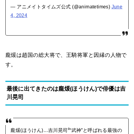
— アニメイトタイムズ公式 (@animatetimes)
June
4, 2024
龐煖は趙国の総大将で、王騎将軍と因縁の人物で
す。
最後に出てきたのは龐煖(ほうけん)で俳優は吉
川晃司
龐煖(ほうけん)…吉川晃司⁰“武神”と呼ばれる最強の