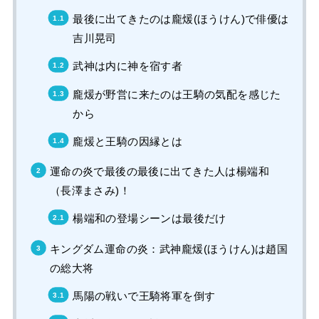
最後に出てきたのは龐煖(ほうけん)で俳優は
吉川晃司
武神は内に神を宿す者
龐煖が野営に来たのは王騎の気配を感じた
から
龐煖と王騎の因縁とは
運命の炎で最後の最後に出てきた人は楊端和
（長澤まさみ)！
楊端和の登場シーンは最後だけ
キングダム運命の炎：武神龐煖(ほうけん)は趙国
の総大将
馬陽の戦いで王騎将軍を倒す