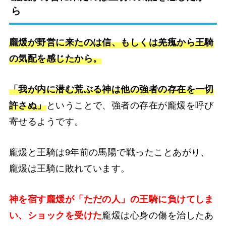
ら
龐煖が野営に来たのは信、もしくは羌瘣から王騎
の気配を感じたから。
「我が内に潜む荒ぶる神は他の強者の存在を一切
許さぬ」
ということで、強者の存在が龐煖を呼び
寄せるようです。
龐煖と王騎は9年前の馬陽で戦ったことあがり、
龐煖は王騎に敗れています。
神を宿す龐煖が「ただの人」の王騎に負けてしま
い、ショックを受けた
龐煖は心身の傷を治したあ