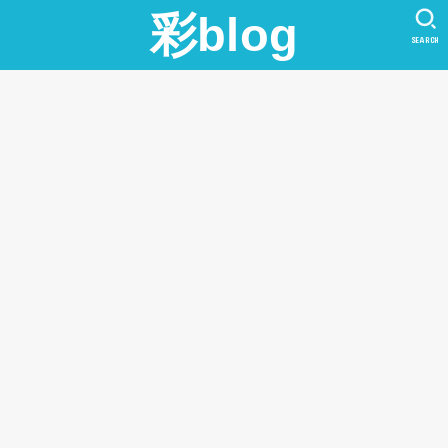
彩blog
SEARCH