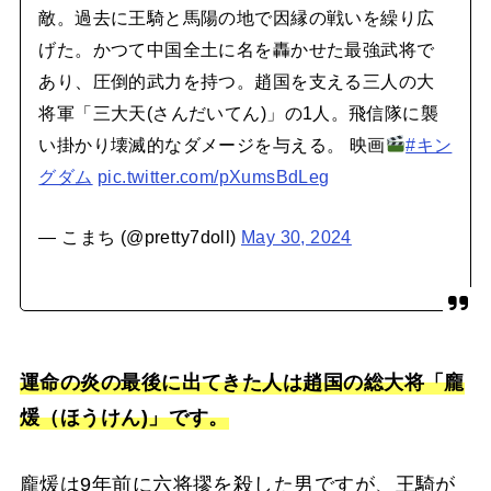
敵。過去に王騎と馬陽の地で因縁の戦いを繰り広
げた。かつて中国全土に名を轟かせた最強武将で
あり、圧倒的武力を持つ。趙国を支える三人の大
将軍「三大天(さんだいてん)」の1人。飛信隊に襲
い掛かり壊滅的なダメージを与える。 映画
#キン
グダム
pic.twitter.com/pXumsBdLeg
— こまち (@pretty7doll)
May 30, 2024
運命の炎の最後に出てきた人は趙国の総大将「龐
煖（ほうけん)」です。
龐煖は9年前に六将摎を殺した男ですが、王騎が