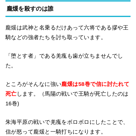
龐煖を殺すのは誰
龐煖は武神と名乗るだけあって六将である摎や王
騎などの強者たちを討ち取っています。
「堕とす者」である羌瘣も歯が立ちませんでし
た。
ところがそんなに強い
龐煖は
58巻で信に討たれて
死亡
します。（馬陽の戦いで王騎が死亡したのは
16巻)
朱海平原の戦いで羌瘣をボロボロにしたことで、
信が怒って龐煖と一騎打ちになります。