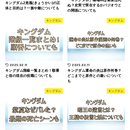
「キングダム」楊端和は最後は死
キングダム2羌瘣(きょうかい)の正
ぬ？史実で実在するかバジオウと
体と目的は？一族や敵についても
の関係についても
キングダム
キングダム
2025.02.11
2025.02.11
キングダム階級一覧まとめ！順番
キングダム運命の炎は原作何巻？
と信の現在の役職についても
どこまでと原作との違いについて
も
キングダム
キングダム