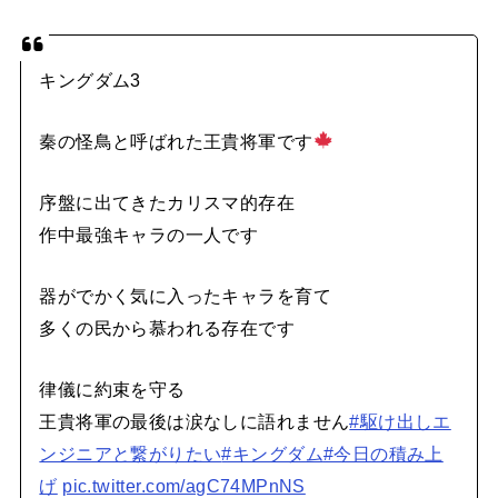
キングダム3
秦の怪鳥と呼ばれた王貴将軍です
序盤に出てきたカリスマ的存在
作中最強キャラの一人です
器がでかく気に入ったキャラを育て
多くの民から慕われる存在です
律儀に約束を守る
王貴将軍の最後は涙なしに語れません
#駆け出しエ
ンジニアと繋がりたい
#キングダム
#今日の積み上
げ
pic.twitter.com/agC74MPnNS