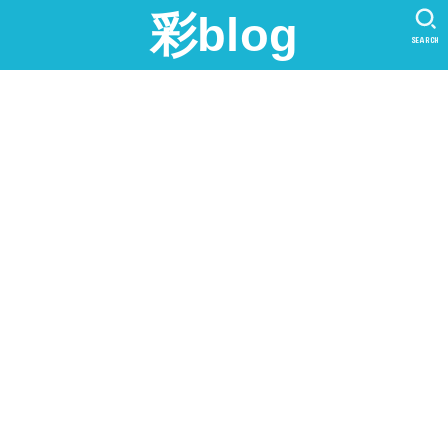
彩blog
SEARCH