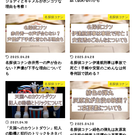
話で読めるのかも
ジョディとキャメルがポンコツな
理由を考察！
名探偵コナン
名探偵コナン
2025.04.28
2025.04.28
名探偵コナン赤井秀一の声が合わ
名探偵コナン伊達航刑事は事故で
ない？声優が下手な理由について
死亡！手帳や安室のごめんなは何
も
巻何話で読める？
名探偵コナン
名探偵コナン
2021.04.10
2025.04.30
「天国へのカウントダウン」犯人
名探偵コナン緋色の弾丸は灰原哀
の動機と犯行のトリックをネタバ