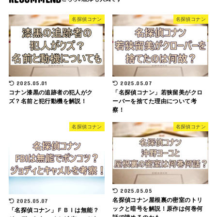
名探偵コナン
名探偵コナン
2025.05.01
2025.05.07
コナン漆黒の追跡者の犯人がク
「名探偵コナン」若狭留美がクロ
ズ？名前と犯行動機を解説！
ーバーを捨てた理由について考
察！
名探偵コナン
名探偵コナン
2025.05.05
名探偵コナン屋根裏の密室のトリ
2025.05.07
ックと暗号を解説！原作は何巻何
「名探偵コナン」ＦＢＩは無能？