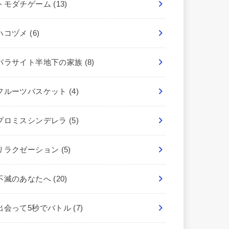
トモダチゲーム
(13)
ハコヅメ
(6)
パラサイト半地下の家族
(8)
フルーツバスケット
(4)
プロミスシンデレラ
(5)
リラクゼーション
(5)
不滅のあなたへ
(20)
出会って5秒でバトル
(7)