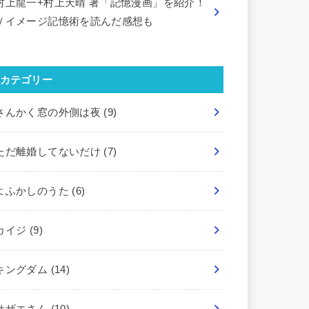
村上龍一+村上天晴 著「記憶漫画」を紹介！
Ｖイメージ記憶術を読んだ感想も
カテゴリー
さんかく窓の外側は夜
(9)
ただ離婚してないだけ
(7)
よふかしのうた
(6)
カイジ
(9)
キングダム
(14)
サザエさん
(10)