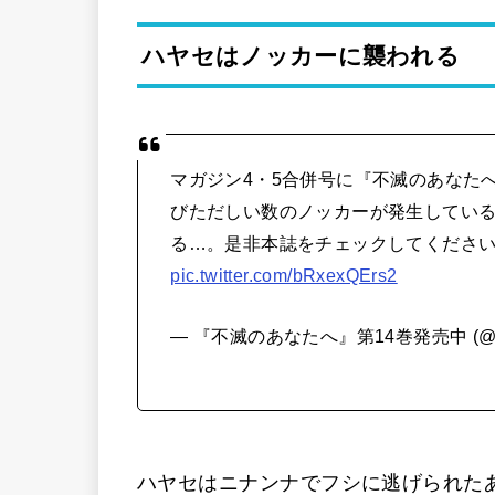
ハヤセはノッカーに襲われる
マガジン4・5合併号に『不滅のあなた
びただしい数のノッカーが発生してい
る…。是非本誌をチェックしてくださ
pic.twitter.com/bRxexQErs2
— 『不滅のあなたへ』第14巻発売中 (@fume
ハヤセはニナンナでフシに逃げられた