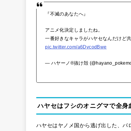
『不滅のあなたへ』
アニメ化決定しましたね。
一番好きなキャラがハヤセなんだけど
pic.twitter.com/a6DvcodBwe
— ハヤーノ®️抜け殻 (@hayano_pokem
ハヤセはフシのオニグマで全身
ハヤセはヤノメ国から逃げ出した、パ