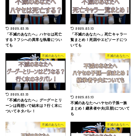
2025.03.15
2025.03.13
「不滅のあなたへ」ハヤセは死亡
「不滅のあなたへ」死亡キャラ一
する？フシへの異常な執着につい
覧まとめ！死因やエピソードにつ
ても
いても
不滅のあなたへ
不滅のあなたへ
2025.03.13
2025.03.13
「不滅のあなたへ」グーグーとリ
不滅のあなたへハヤセの子孫一族
ーンは両想いで結末は？行く末に
まとめ！継承者や夫(旦那)について
ついてネタバレ！
も
不滅のあなたへ
不滅のあなたへ