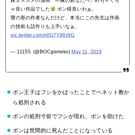
妹オススメの漫画「不滅のあなたへ」めちゃくち
ゃ良い作品でした
ボン様良いわぁ。
聲の形の作者なんだけど、本当にこの先生は作画
の技術も話作りも上手いなぁ。
pic.twitter.com/n0G7Y89z9G
— 11155. (@BOCgemeko)
May 11, 2019
ボン王子はフシをかばったことでベネット教か
ら処刑される
ボンの処刑寸前でフシが現れ、ボンを助けた
ボンは世間的に死んだことになっている