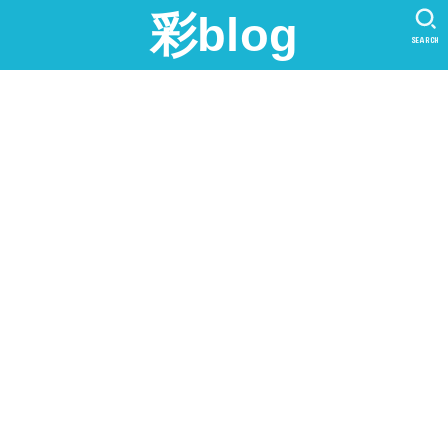
彩blog
SEARCH