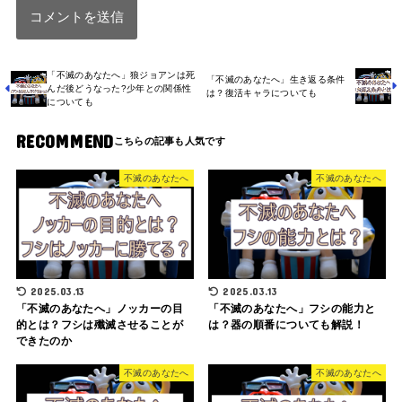
「不滅のあなたへ」狼ジョアンは死
「不滅のあなたへ」生き返る条件
んだ後どうなった?少年との関係性
は？復活キャラについても
についても
RECOMMEND
不滅のあなたへ
不滅のあなたへ
2025.03.13
2025.03.13
「不滅のあなたへ」ノッカーの目
「不滅のあなたへ」フシの能力と
的とは？フシは殲滅させることが
は？器の順番についても解説！
できたのか
不滅のあなたへ
不滅のあなたへ