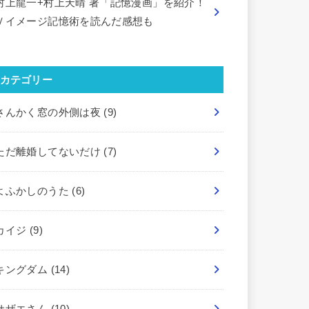
村上龍一+村上天晴 著「記憶漫画」を紹介！
Ｖイメージ記憶術を読んだ感想も
カテゴリー
さんかく窓の外側は夜
(9)
ただ離婚してないだけ
(7)
よふかしのうた
(6)
カイジ
(9)
キングダム
(14)
サザエさん
(10)