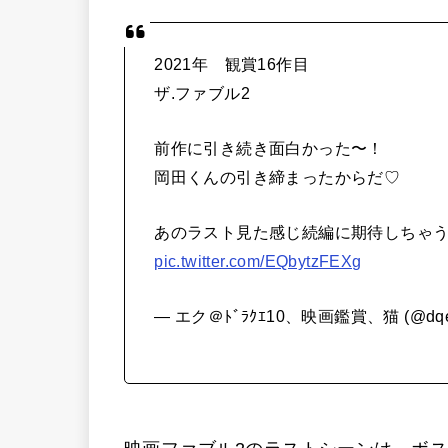
2021年 観賞16作目
ザ.ファブル2
前作に引き続き面白かった〜！
岡田くんの引き締まったからだ♡
あのラスト見た感じ続編に期待しちゃ
pic.twitter.com/EQbytzFEXg
— エク＠ﾄﾞﾗｸｴ10、映画鑑賞、猫 (@dqe