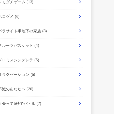
トモダチゲーム
(13)
ハコヅメ
(6)
パラサイト半地下の家族
(8)
フルーツバスケット
(4)
プロミスシンデレラ
(5)
リラクゼーション
(5)
不滅のあなたへ
(20)
出会って5秒でバトル
(7)