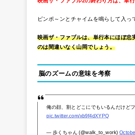
映画ザ・ファブル2の終わり方は、単
ピンポ～ンとチャイムを鳴らして入っ
映画ザ・ファブルは、単行本にほぼ忠
のは間違いなく山岡でしょう。
脳のズームの意味を考察
俺の顔、割とどこにでもいるんだけど
pic.twitter.com/xb9f4dXYPQ
— 歩くちゃん (@walk_to_work)
Octobe