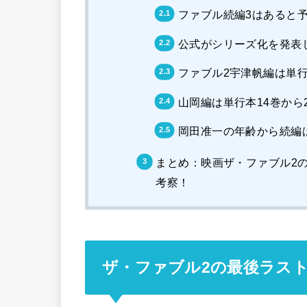
ファブル続編3はあると
公式がシリーズ化を発表
ファブル2宇津帆編は単行
山岡編は単行本14巻から
岡田准一の年齢から続編
まとめ：映画ザ・ファブル2
考察！
ザ・ファブル2の最後ラス