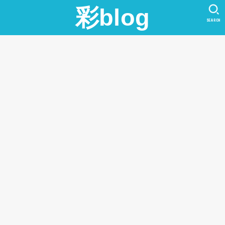
彩blog
SEARCH