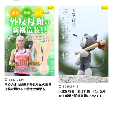
日記
日記
2023.06.14
そめのまち診療所外反母趾の装具
2025.09.15
は靴が履ける？特徴や感想も
天堂晋助著「あばれ猫一代」を紹
介！感想と関連書籍についても