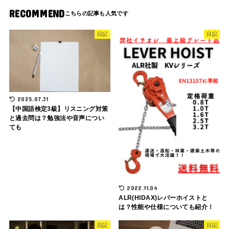
RECOMMEND
日記
日記
2025.07.31
【中国語検定3級】リスニング対策
と過去問は？勉強法や音声につい
ても
2022.11.04
ALR(HIDAX)レバーホイストと
は？性能や仕様についても紹介！
日記
日記