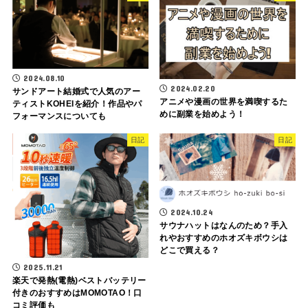
2024.08.10
2024.02.20
サンドアート結婚式で人気のアー
アニメや漫画の世界を満喫するた
ティストKOHEIを紹介！作品やパ
めに副業を始めよう！
フォーマンスについても
日記
日記
2024.10.24
サウナハットはなんのため？手入
れやおすすめのホオズキボウシは
どこで買える？
2025.11.21
楽天で発熱(電熱)ベストバッテリー
付きのおすすめはMOMOTAO！口
コミ評価も