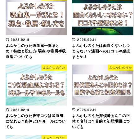
2025.02.11
2025.02.11
よふかしのうた吸血鬼一覧まと
よふかしのうたは面白くないしつ
め！特徴と殺し方(弱点)や眷属半吸
まらない？漫画への口コミや感想
血鬼についても
まとめ！
よふかしのうた
よふかしのうた
2025.02.11
2025.02.11
よふかしのうた夜守コウは吸血鬼
よふかしのうた探偵鶯あんこの正
になれる？条件と1年ルールについ
体と名前は？目的と初登場回につ
ても
いても
よふかしのうた