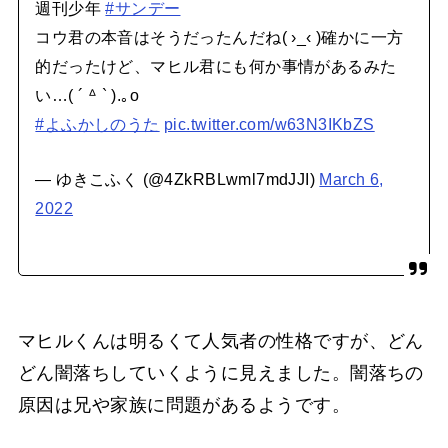
週刊少年
#サンデー
コウ君の本音はそうだったんだね( ›_‹ )確かに一方
的だったけど、マヒル君にも何か事情があるみた
い…( ´ ᐞ ` ).｡o
#よふかしのうた
pic.twitter.com/w63N3IKbZS
— ゆきこふく (@4ZkRBLwml7mdJJI)
March 6,
2022
マヒルくんは明るくて人気者の性格ですが、どん
どん闇落ちしていくように見えました。闇落ちの
原因は兄や家族に問題があるようです。