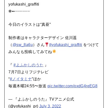
yofukashi_graffiti
✼••┈┈┈┈┈┈
今日のイラストは“真昼”
制作者はキャラクターデザイン 佐川遥
（
@sw_8a6u
）さん
#yofukashi_graffiti
をつけて
みんなも投稿してみてね
『
#よふかしのうた
』
7月7日よりフジテレビ
“
#ノイタミナ
”ほか
毎週木曜24:55〜放送
pic.twitter.com/oxdG4reEG8
— 『よふかしのうた』TVアニメ公式
(@yofukashi_pr)
July 3, 2022