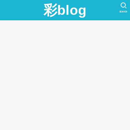
彩blog
SEARCH