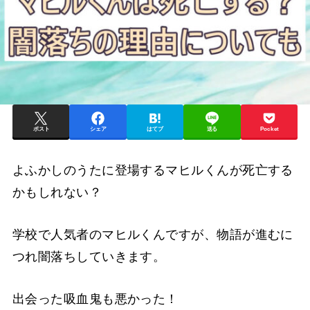
ポスト
シェア
はてブ
送る
Pocket
よふかしのうたに登場するマヒルくんが死亡する
かもしれない？
学校で人気者のマヒルくんですが、物語が進むに
つれ闇落ちしていきます。
出会った吸血鬼も悪かった！