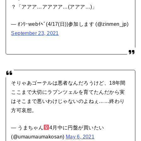
？「アアア…アアアア…(アアア…)」
— ｵﾝﾘｰwebｲﾍﾞ(4/17(日))参加します (@zinmen_jp)
September 23, 2021
そりゃあゴーテルは悪者なんだろうけど、18年間
ここまで大切にラプンツェルを育てたんだから実
はそこまで悪いわけじゃないのよねぇ……終わり
方可哀想。
— うまちゃん‍
4月中に円盤が買いたい
(@umaumaumakosan)
May 6, 2021