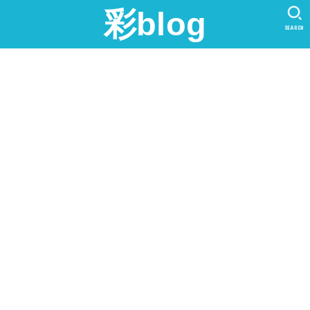
彩blog
SEARCH