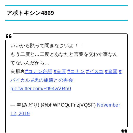
アポトキシン4869
いいから黙って聞きなさいよ！！
もう二度と…二度とあなたと言葉を交わす事なん
てないんだから…
灰原哀
#コナン台詞
#灰原
#コナン
#ピスコ
#倉庫
#
パイカル
#黒の組織との再会
pic.twitter.com/Fff94wVRh0
— 翠(みどり) (@bhWPCQuFnzjVQSF)
November
12, 2019