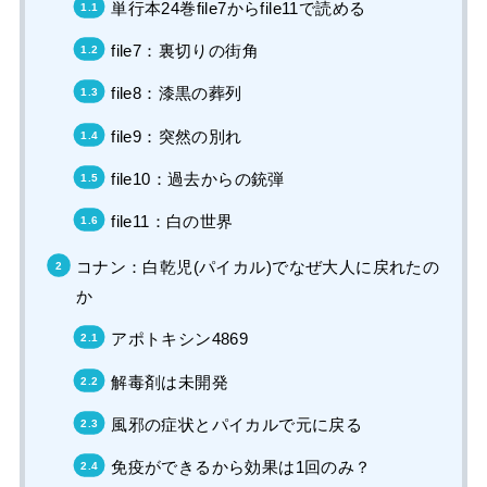
単行本24巻file7からfile11で読める
file7：裏切りの街角
file8：漆黒の葬列
file9：突然の別れ
file10：過去からの銃弾
file11：白の世界
コナン：白乾児(パイカル)でなぜ大人に戻れたの
か
アポトキシン4869
解毒剤は未開発
風邪の症状とパイカルで元に戻る
免疫ができるから効果は1回のみ？