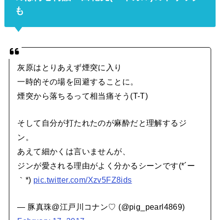
も
灰原はとりあえず煙突に入り
一時的その場を回避することに。
煙突から落ちるって相当痛そう(T-T)
そして自分が打たれたのが麻酔だと理解するジ
ン。
あえて細かくは言いませんが、
ジンが愛される理由がよく分かるシーンです(*´ー
｀*)
pic.twitter.com/Xzv5FZ8ids
— 豚真珠@江戸川コナン♡ (@pig_pearl4869)