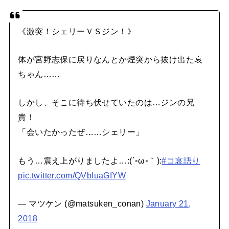
《激突！シェリーＶＳジン！》
体が宮野志保に戻りなんとか煙突から抜け出た哀
ちゃん……
しかし、そこに待ち伏せていたのは…ジンの兄
貴！
「会いたかったぜ……シェリー」
もう…震え上がりましたよ…:(´◦ω◦｀):
#コ哀語り
pic.twitter.com/QVbIuaGIYW
— マツケン (@matsuken_conan)
January 21,
2018