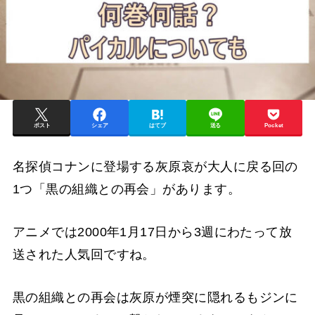
ポスト
シェア
はてブ
送る
Pocket
名探偵コナンに登場する灰原哀が大人に戻る回の
1つ「黒の組織との再会」があります。
アニメでは2000年1月17日から3週にわたって放
送された人気回ですね。
黒の組織との再会は灰原が煙突に隠れるもジンに