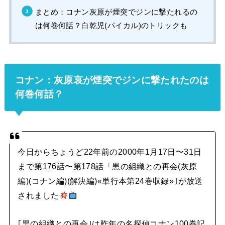
まとめ：コナン灰原が煙突でジンに撃たれるの
は何巻何話？白乾児(パイカル)のトリックも
コナン：灰原哀が煙突でジンに撃たれたのは
何巻何話？
今日からちょうど22年前の2000年1月17日〜31日
まで第176話〜第178話「黒の組織との再会(灰原
編)(コナン編)(解決編)«単行本第24巻収録»｣が放送
されました
｢黒の組織との再会｣は昨年の名探偵コナン100巻記