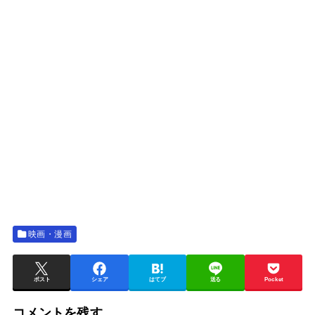
映画・漫画
ポスト
シェア
はてブ
送る
Pocket
コメントを残す