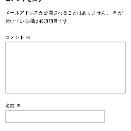
メールアドレスが公開されることはありません。
※
が
付いている欄は必須項目です
コメント
※
名前
※