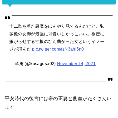
十二単を着た悪魔をぼんやり見てるんだけど、弘
徽殿の女御が最強に可愛いしかっこいい。桐壺に
嫌がらせする性根のひん曲がった女というイメー
ジが飛んだ
pic.twitter.com/fzN3ahi5n0
— 草庵 (@kusagusa02)
November 14, 2021
平安時代の後宮には帝の正妻と側室がたくさんい
ます。