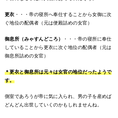
更衣
・・・帝の寝所へ奉仕することから女御に次
ぐ地位の配偶者（元は便殿詰めの女官）
御息所（みゃすんどころ）
・・・帝の寝所に奉仕
していることから更衣に次ぐ地位の配偶者（元は
御息所詰めの女官）
＊更衣と御息所は元々は女官の地位だったようで
す。
側室であろうが帝に気に入られ、男の子を産めば
どんどん出世していくのかもしれませんね。