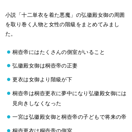
小説「十二単衣を着た悪魔」の弘徽殿女御の周囲
を取り巻く人物と女性の階級をまとめてみまし
た。
桐壺帝にはたくさんの側室がいること
弘徽殿女御は桐壺帝の正妻
更衣は女御より階級が下
桐壺帝は桐壺更衣に夢中になり弘徽殿女御には
見向きしなくなった
一宮は弘徽殿女御と桐壺帝の子どもで将来の帝
桐壺更衣は桐壺帝の側室