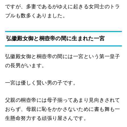
ですが、多妻であるがゆえに起きる女同士のトラ
ブルも数多くありました。
弘徽殿女御と桐壺帝の間に生まれた一宮
弘徽殿女御と桐壺帝の間には一宮という第一皇子
の長男がいます。
一宮は優しく賢い男の子です。
父親の桐壺帝には母子揃ってあまり見向きされて
おらず、母親に恥をかかさないために書も舞も一
生懸命努力する頑張り屋さんです。