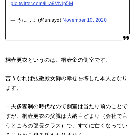
pic.twitter.com/iHa9VNlp5M
— うにしょ (@unisyo)
November 10, 2020
桐壺更衣というのは、桐壺帝の側室です。
言うなれば弘徽殿女御の幸せを壊した本人となり
ます。
一夫多妻制の時代なので側室は当たり前のことで
すが、桐壺更衣の父親は大納言どまり（会社で言
うところの部長クラス）で、すでに亡くなってい