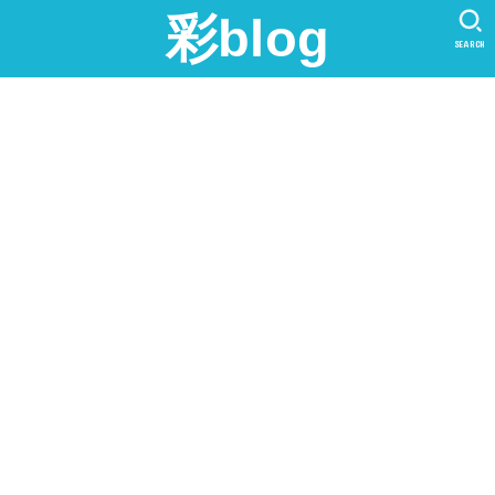
彩blog
SEARCH