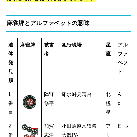
麻雀牌とアルファベットの意味
遺
麻雀牌
被害
犯行現場
星
アル
体
者
座
ファ
発
ベッ
見
ト
順
1
陣野
碓氷峠見晴台
北
A＝
番
修平
極
α
目
星
2
加賀
小田原厚木道路
ア
E＝ε
番
志津
大磯PA
リ