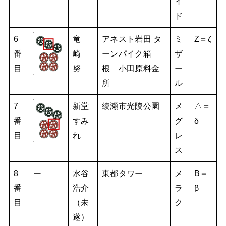
イ
ド
6
竜
アネスト岩田 タ
ミ
Z＝ζ
番
崎
ーンパイク箱
ザ
目
努
根 小田原料金
ー
所
ル
7
新堂
綾瀬市光陵公園
メ
△＝
番
すみ
グ
δ
目
れ
レ
ス
8
ー
水谷
東都タワー
メ
B＝
番
浩介
ラ
β
目
（未
ク
遂）