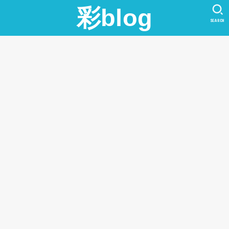
彩blog
SEARCH