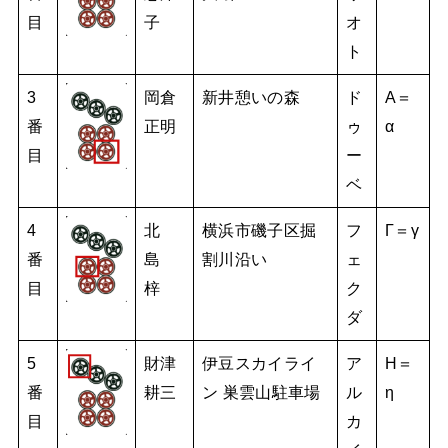
目
子
オ
ト
3
岡倉
新井憩いの森
ド
A＝
番
正明
ゥ
α
目
ー
ベ
4
北
横浜市磯子区掘
フ
Γ＝γ
番
島
割川沿い
ェ
目
梓
ク
ダ
5
財津
伊豆スカイライ
ア
H＝
番
耕三
ン 巣雲山駐車場
ル
η
目
カ