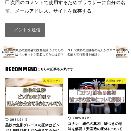
次回のコメントで使用するためブラウザーに自分の名
前、メールアドレス、サイトを保存する。
漆黒の追跡者で捜査会議に出てたの
コナン漆黒の追跡者の犯人がクズ？
はベルモット？変装してたのは誰？
名前と犯行動機を解説！
RECOMMEND
名探偵コナン
名探偵コナン
2025.04.28
2024.04.19
コナン「緋色の真相」嘘つきの意
黒鉄の魚影グレースの正体はピン
味を解説！安室透の正体について
ガ！最後は死んだか生きてるかに