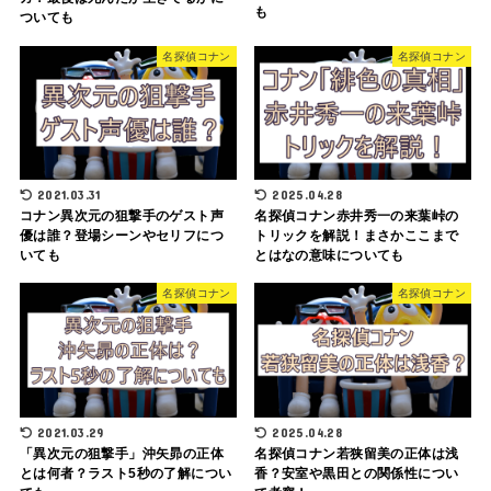
も
ついても
名探偵コナン
名探偵コナン
2021.03.31
2025.04.28
コナン異次元の狙撃手のゲスト声
名探偵コナン赤井秀一の来葉峠の
優は誰？登場シーンやセリフにつ
トリックを解説！まさかここまで
いても
とはなの意味についても
名探偵コナン
名探偵コナン
2021.03.29
2025.04.28
「異次元の狙撃手」沖矢昴の正体
名探偵コナン若狭留美の正体は浅
とは何者？ラスト5秒の了解につい
香？安室や黒田との関係性につい