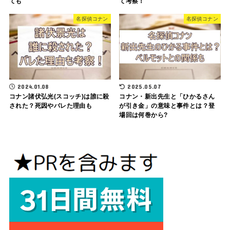
ても
て考察！
名探偵コナン
名探偵コナン
2024.01.08
2025.05.07
コナン諸伏弘光(スコッチ)は誰に殺
コナン・新出先生と「ひかるさん
された？死因やバレた理由も
が引き金」の意味と事件とは？登
場回は何巻から?