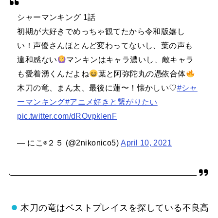
シャーマンキング 1話
初期が大好きでめっちゃ観てたから令和版嬉し
い！声優さんほとんど変わってないし、葉の声も
違和感ない
マンキンはキャラ濃いし、敵キャラ
も愛着湧くんだよね
葉と阿弥陀丸の憑依合体
木刀の竜、まん太、最後に蓮〜！懐かしい♡
#シャ
ーマンキング
#アニメ好きと繋がりたい
pic.twitter.com/dROvpklenF
— にこ⊗２５ (@2nikonico5)
April 10, 2021
木刀の竜はベストプレイスを探している不良高