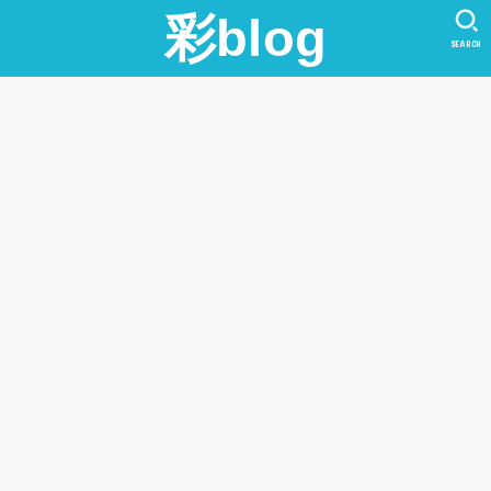
彩blog
SEARCH