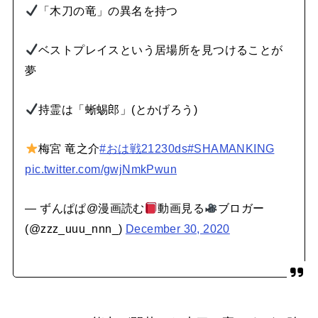
「木刀の竜」の異名を持つ
ベストプレイスという居場所を見つけることが
夢
持霊は「蜥蜴郎」(とかげろう)
梅宮 竜之介
#おは戦21230ds
#SHAMANKING
pic.twitter.com/gwjNmkPwun
— ずんぱぱ@漫画読む
動画見る
ブロガー
(@zzz_uuu_nnn_)
December 30, 2020