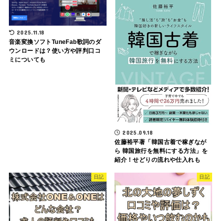
2025.11.18
音楽変換ソフトTuneFab歌詞のダ
ウンロードは？使い方や評判口コ
ミについても
2025.09.18
佐藤裕平著「韓国古着で稼ぎなが
ら 韓国旅行を無料にする方法」を
紹介！せどりの流れや仕入れも
日記
日記