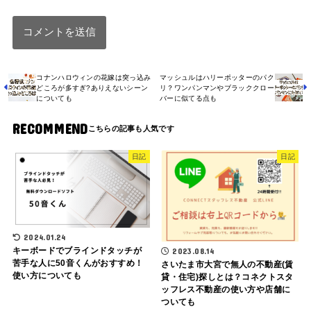
コナンハロウィンの花嫁は突っ込み
マッシュルはハリーポッターのパク
どころが多すぎ?ありえないシーン
リ？ワンパンマンやブラッククロー
についても
バーに似てる点も
RECOMMEND
日記
日記
2024.01.24
キーボードでブラインドタッチが
2023.08.14
苦手な人に50音くんがおすすめ！
さいたま市大宮で無人の不動産(賃
使い方についても
貸・住宅)探しとは？コネクトスタ
ッフレス不動産の使い方や店舗に
ついても