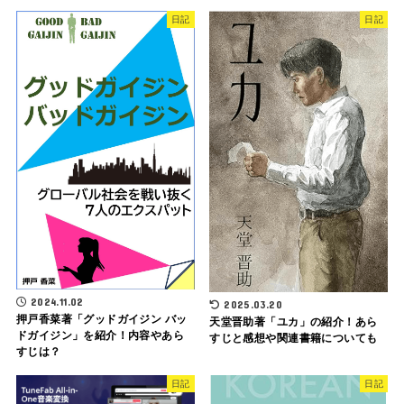
日記
日記
2024.11.02
2025.03.20
押戸香菜著「グッドガイジン バッ
天堂晋助著「ユカ」の紹介！あら
ドガイジン」を紹介！内容やあら
すじと感想や関連書籍についても
すじは？
日記
日記