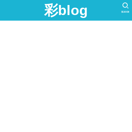
彩blog
SEARCH