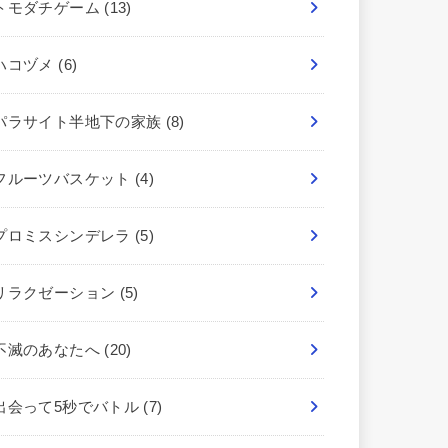
トモダチゲーム
(13)
ハコヅメ
(6)
パラサイト半地下の家族
(8)
フルーツバスケット
(4)
プロミスシンデレラ
(5)
リラクゼーション
(5)
不滅のあなたへ
(20)
出会って5秒でバトル
(7)