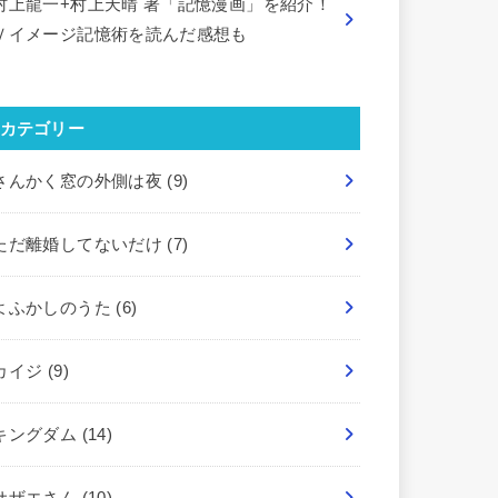
村上龍一+村上天晴 著「記憶漫画」を紹介！
Ｖイメージ記憶術を読んだ感想も
カテゴリー
さんかく窓の外側は夜
(9)
ただ離婚してないだけ
(7)
よふかしのうた
(6)
カイジ
(9)
キングダム
(14)
サザエさん
(10)