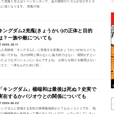
して羌瘣と言えばトーンタンタンで、あの独特のリズムが出だすとさ
らに強くなります。 羌瘣の強...
キングダム2羌瘣(きょうかい)の正体と目的
は？一族や敵についても
2025.02.11
大人気映画「キングダム2」に登場する羌瘣(きょうかい)がめちゃくち
ゃ強いですね。 伍の仲間と喋らないし協力的ではない、我関せずとい
ったようなポジションにいるんですよね。 お前らを助ける義理はない
などと、一体なんのために戦...
「キングダム」楊端和は最後は死ぬ？史実で
実在するかバジオウとの関係についても
2024.06.22
キングダムに登場する女性の将軍楊端和がとてもカッコイイです。 戦
では楊端和自ら先頭きって乗り込んでいくので、ハラハラしてしまい