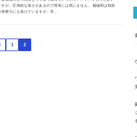
ますが、圧倒的な強さがあるので簡単には死にません。 楊端和は戦術
や洞察力にも長けていますが、常...
＜
1
2