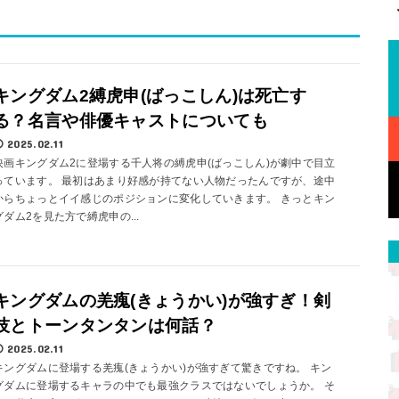
キングダム2縛虎申(ばっこしん)は死亡す
る？名言や俳優キャストについても
2025.02.11
映画キングダム2に登場する千人将の縛虎申(ばっこしん)が劇中で目立
っています。 最初はあまり好感が持てない人物だったんですが、途中
からちょっとイイ感じのポジションに変化していきます。 きっとキン
グダム2を見た方で縛虎申の...
キングダムの羌瘣(きょうかい)が強すぎ！剣
技とトーンタンタンは何話？
2025.02.11
キングダムに登場する羌瘣(きょうかい)が強すぎて驚きですね。 キン
グダムに登場するキャラの中でも最強クラスではないでしょうか。 そ