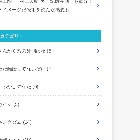
村上龍一+村上天晴 著「記憶漫画」を紹介！
Ｖイメージ記憶術を読んだ感想も
カテゴリー
さんかく窓の外側は夜
(9)
ただ離婚してないだけ
(7)
よふかしのうた
(6)
カイジ
(9)
キングダム
(14)
サザエさん
(10)