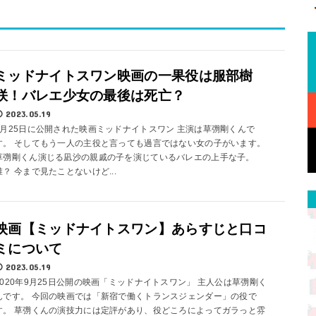
ミッドナイトスワン映画の一果役は服部樹
咲！バレエ少女の最後は死亡？
2023.05.19
9月25日に公開された映画ミッドナイトスワン 主演は草彅剛くんで
す。 そしてもう一人の主役と言っても過言ではない女の子がいます。
草彅剛くん演じる凪沙の親戚の子を演じているバレエの上手な子。
誰？ 今まで見たことないけど...
映画【ミッドナイトスワン】あらすじと口コ
ミについて
2023.05.19
2020年9月25日公開の映画「ミッドナイトスワン」 主人公は草彅剛く
んです。 今回の映画では「新宿で働くトランスジェンダー」の役で
す。 草彅くんの演技力には定評があり、役どころによってガラっと雰