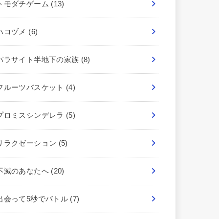
トモダチゲーム
(13)
ハコヅメ
(6)
パラサイト半地下の家族
(8)
フルーツバスケット
(4)
プロミスシンデレラ
(5)
リラクゼーション
(5)
不滅のあなたへ
(20)
出会って5秒でバトル
(7)