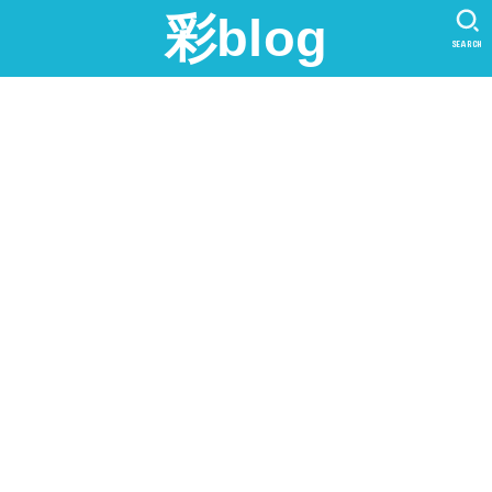
彩blog
SEARCH