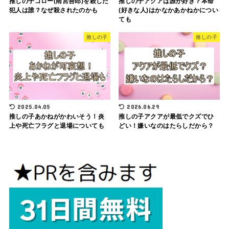
推しの子ゴロー(雨宮吾郎)を殺した
推しの子アクアは誰が好き？本命
犯人は誰？なぜ殺されたのかも
(好きな人)はかなかあかねかについ
ても
推しの子
推しの子
2025.04.05
2026.06.29
推しの子あかねがかわいそう！炎
推しの子アクアが最低でクズでひ
上や死亡フラグと退場についても
どい！嫌いなのはたらしだから？