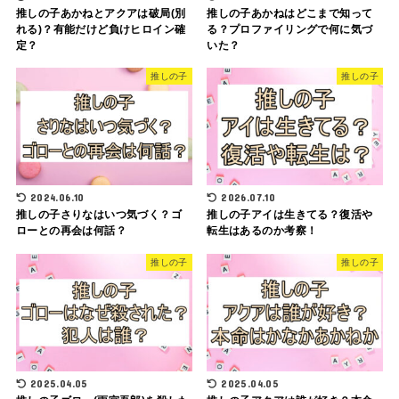
推しの子あかねとアクアは破局(別
推しの子あかねはどこまで知って
れる)？有能だけど負けヒロイン確
る？プロファイリングで何に気づ
定？
いた？
推しの子
推しの子
2024.06.10
2026.07.10
推しの子さりなはいつ気づく？ゴ
推しの子アイは生きてる？復活や
ローとの再会は何話？
転生はあるのか考察！
推しの子
推しの子
2025.04.05
2025.04.05