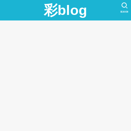
彩blog
SEARCH