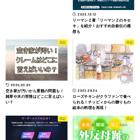
2025.10.12
リーマンＺ著「リーマンＺのキセ
キ」を紹介！おすすめ自叙伝の感
想も
日記
日記
2026.05.04
2023.08.26
空き家が汚いから景観の問題も！
ローズチキンがクラファンで食べ
雑草や木の苦情はどこに言えばい
られる！チッピィからの贈りもの
い？
絵本の料理を再現！
日記
日記