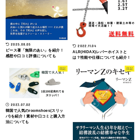
2025.08.05
2022.11.04
ピース著「無限のあい」を紹介！
ALR(HIDAX)レバーホイストと
感想や口コミ評価についても
は？性能や仕様についても紹介！
日記
日記
2023.07.02
韓国で人気のroomshoes(スリッ
パ)を紹介！素材や口コミと購入方
法についても