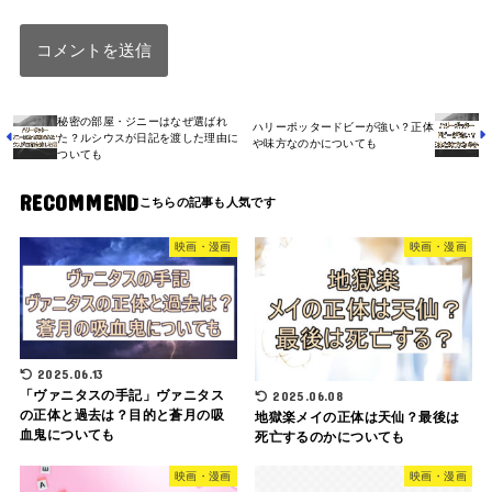
秘密の部屋・ジニーはなぜ選ばれ
ハリーポッタードビーが強い？正体
た？ルシウスが日記を渡した理由に
や味方なのかについても
ついても
RECOMMEND
映画・漫画
映画・漫画
2025.06.13
「ヴァニタスの手記」ヴァニタス
2025.06.08
の正体と過去は？目的と蒼月の吸
地獄楽メイの正体は天仙？最後は
血鬼についても
死亡するのかについても
映画・漫画
映画・漫画