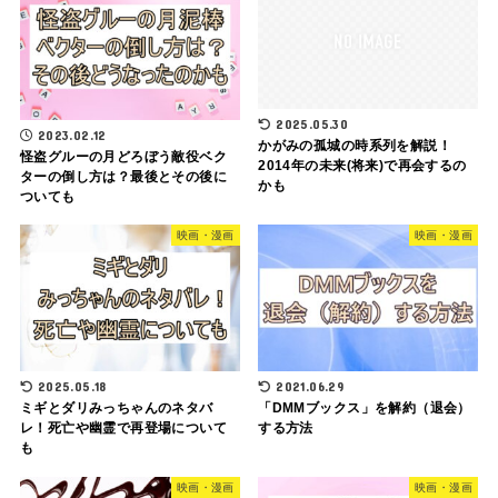
2025.05.30
2023.02.12
かがみの孤城の時系列を解説！
怪盗グルーの月どろぼう敵役ベク
2014年の未来(将来)で再会するの
ターの倒し方は？最後とその後に
かも
ついても
映画・漫画
映画・漫画
2025.05.18
2021.06.29
ミギとダリみっちゃんのネタバ
「DMMブックス」を解約（退会）
レ！死亡や幽霊で再登場について
する方法
も
映画・漫画
映画・漫画