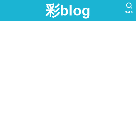
彩blog
SEARCH