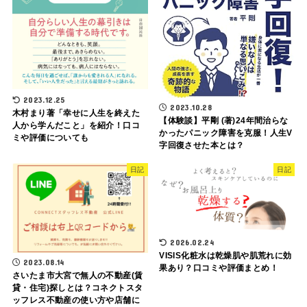
2023.12.25
2023.10.28
木村まり著「幸せに人生を終えた
【体験談】平剛 (著)24年間治らな
人から学んだこと」を紹介！口コ
かったパニック障害を克服！人生V
ミや評価についても
字回復させた本とは？
日記
日記
2026.02.24
VISIS化粧水は乾燥肌や肌荒れに効
2023.08.14
果あり？口コミや評価まとめ！
さいたま市大宮で無人の不動産(賃
貸・住宅)探しとは？コネクトスタ
ッフレス不動産の使い方や店舗に