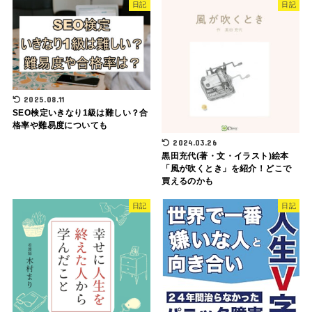
日記
日記
2025.08.11
SEO検定いきなり1級は難しい？合
格率や難易度についても
2024.03.26
黒田充代(著・文・イラスト)絵本
「風が吹くとき」を紹介！どこで
買えるのかも
日記
日記