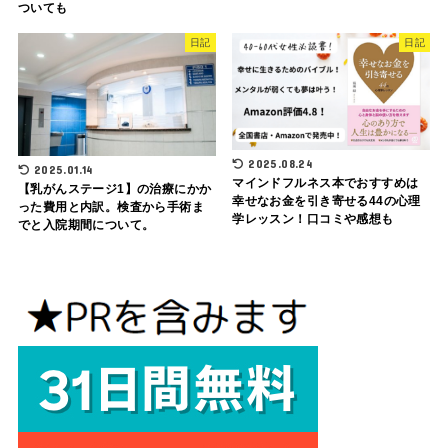
ついても
日記
日記
2025.08.24
2025.01.14
マインドフルネス本でおすすめは
【乳がんステージ1】の治療にかか
幸せなお金を引き寄せる44の心理
った費用と内訳。検査から手術ま
学レッスン！口コミや感想も
でと入院期間について。