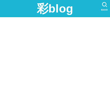
彩blog
SEARCH